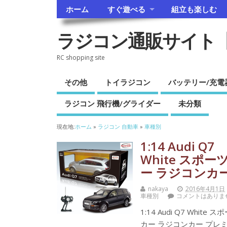
ホーム
すぐ遊べる
組立も楽しむ
ラジコン通販サイト
RC shopping site
その他
トイラジコン
バッテリー/充電
ラジコン 飛行機/グライダー
未分類
現在地:
ホーム
»
ラジコン 自動車
»
車種別
1:14 Audi Q7
White スポー
ー ラジコンカ
nakaya
2016年4月1日
車種別
コメントはありま
1:14 Audi Q7 White ス
カー ラジコンカー プレ