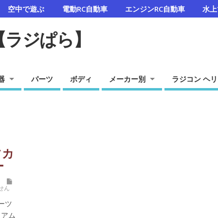
空中で遊ぶ
電動RC自動車
エンジンRC自動車
水上
【ラジぱら】
器
パーツ
ボディ
メーカー別
ラジコン ヘリ
ツカ
ー
せん
ポーツ
ミアム