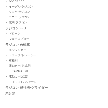
option no.1
イーグル ラジコン
タミヤ ラジコン
ヨコモ ラジコン
京商 ラジコン
ラジコン ヘリ
ドローン
マルチコプター
ラジコン 自動車
エンジンカー
トラック/トレーラー
車種別
電動カー[完成品]
TAMIYA XB
電動カー[組立]
ドリフトパッケージ
ラジコン 飛行機/グライダー
未分類