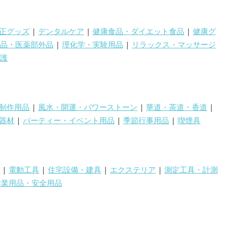
正グッズ
|
デンタルケア
|
健康食品・ダイエット食品
|
健康グ
品・医薬部外品
|
理化学・実験用品
|
リラックス・マッサージ
護
制作用品
|
風水・開運・パワーストーン
|
華道・茶道・香道
|
器材
|
パーティー・イベント用品
|
季節行事用品
|
喫煙具
|
電動工具
|
住宅設備・建具
|
エクステリア
|
測定工具・計測
作業用品・安全用品