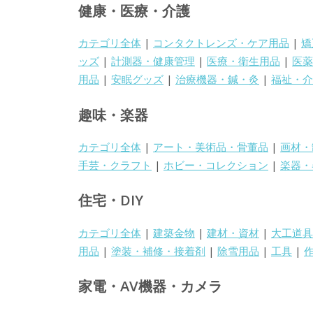
健康・医療・介護
カテゴリ全体
|
コンタクトレンズ・ケア用品
|
矯
ッズ
|
計測器・健康管理
|
医療・衛生用品
|
医薬
用品
|
安眠グッズ
|
治療機器・鍼・灸
|
福祉・介
趣味・楽器
カテゴリ全体
|
アート・美術品・骨董品
|
画材・
手芸・クラフト
|
ホビー・コレクション
|
楽器・
住宅・DIY
カテゴリ全体
|
建築金物
|
建材・資材
|
大工道具
用品
|
塗装・補修・接着剤
|
除雪用品
|
工具
|
家電・AV機器・カメラ