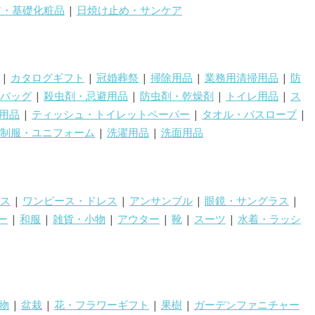
ア・基礎化粧品
|
日焼け止め・サンケア
|
カタログギフト
|
冠婚葬祭
|
掃除用品
|
業務用清掃用品
|
防
バッグ
|
殺虫剤・忌避用品
|
防虫剤・乾燥剤
|
トイレ用品
|
ス
用品
|
ティッシュ・トイレットペーパー
|
タオル・バスローブ
|
制服・ユニフォーム
|
洗濯用品
|
洗面用品
ス
|
ワンピース・ドレス
|
アンサンブル
|
眼鏡・サングラス
|
ー
|
和服
|
雑貨・小物
|
アウター
|
靴
|
スーツ
|
水着・ラッシ
物
|
盆栽
|
花・フラワーギフト
|
果樹
|
ガーデンファニチャー