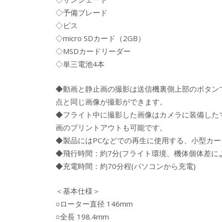
◇予備ブレード
◇ビス
◇micro SDカード（2GB）
◇MSDカードリーダー
◇単三電池4本
◆動画と静止画の撮影は送信機裏側上部のボタン
点と同じ画像が撮影ができます。
◆フライト中に撮影した画像はカメラに装備したマ
画のプリントアウトも可能です。
◆製品にはPCなどでの再生に使用する、小型カ
◆飛行時間：約7分(フライト環境、機体個体差に
◆充電時間：約70分程(パソコンから充電)
＜基本仕様＞
○ローター直径 146mm
○全長 198.4mm