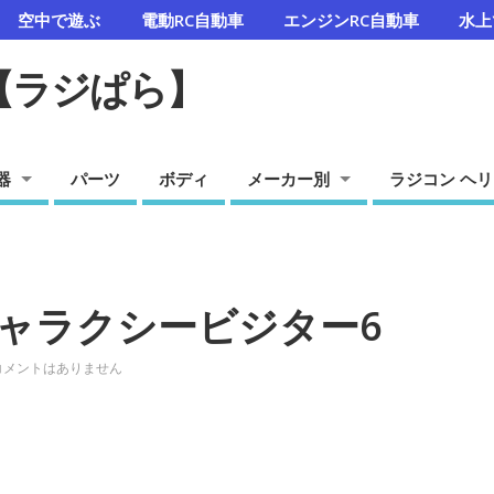
空中で遊ぶ
電動RC自動車
エンジンRC自動車
水上
【ラジぱら】
器
パーツ
ボディ
メーカー別
ラジコン ヘリ
ャラクシービジター6
コメントはありません