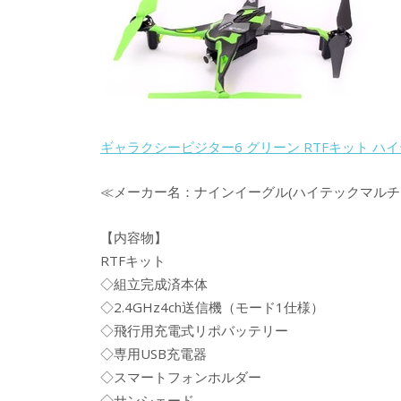
ギャラクシービジター6 グリーン RTFキット ハイテック
≪メーカー名：ナインイーグル(ハイテックマルチ
【内容物】
RTFキット
◇組立完成済本体
◇2.4GHz4ch送信機（モード1仕様）
◇飛行用充電式リポバッテリー
◇専用USB充電器
◇スマートフォンホルダー
◇サンシェード