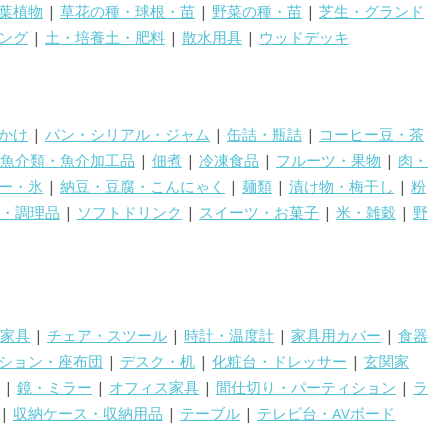
葉植物
|
草花の種・球根・苗
|
野菜の種・苗
|
芝生・グランド
ング
|
土・培養土・肥料
|
散水用具
|
ウッドデッキ
かけ
|
パン・シリアル・ジャム
|
缶詰・瓶詰
|
コーヒー豆・茶
魚介類・魚介加工品
|
佃煮
|
冷凍食品
|
フルーツ・果物
|
肉・
ー・氷
|
納豆・豆腐・こんにゃく
|
麺類
|
漬け物・梅干し
|
粉
・調理品
|
ソフトドリンク
|
スイーツ・お菓子
|
米・雑穀
|
野
家具
|
チェア・スツール
|
時計・温度計
|
家具用カバー
|
食器
ション・座布団
|
デスク・机
|
化粧台・ドレッサー
|
玄関家
|
鏡・ミラー
|
オフィス家具
|
間仕切り・パーティション
|
ラ
|
収納ケース・収納用品
|
テーブル
|
テレビ台・AVボード