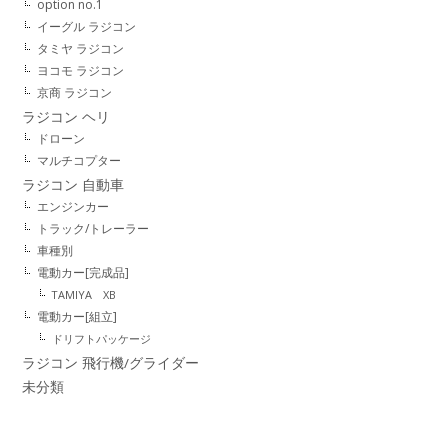
option no.1
イーグル ラジコン
タミヤ ラジコン
ヨコモ ラジコン
京商 ラジコン
ラジコン ヘリ
ドローン
マルチコプター
ラジコン 自動車
エンジンカー
トラック/トレーラー
車種別
電動カー[完成品]
TAMIYA XB
電動カー[組立]
ドリフトパッケージ
ラジコン 飛行機/グライダー
未分類