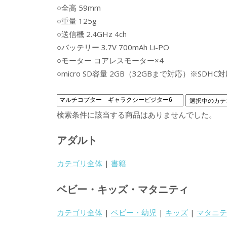
○全高 59mm
○重量 125g
○送信機 2.4GHz 4ch
○バッテリー 3.7V 700mAh Li-PO
○モーター コアレスモーター×4
○micro SD容量 2GB（32GBまで対応）※SDHC
検索条件に該当する商品はありませんでした。
アダルト
カテゴリ全体
|
書籍
ベビー・キッズ・マタニティ
カテゴリ全体
|
ベビー・幼児
|
キッズ
|
マタニテ