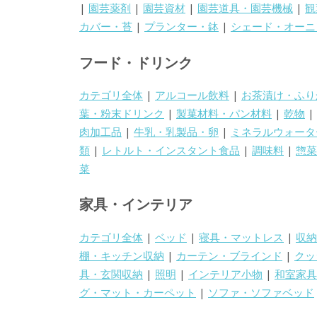
|
園芸薬剤
|
園芸資材
|
園芸道具・園芸機械
|
観
カバー・苔
|
プランター・鉢
|
シェード・オーニ
フード・ドリンク
カテゴリ全体
|
アルコール飲料
|
お茶漬け・ふり
葉・粉末ドリンク
|
製菓材料・パン材料
|
乾物
|
肉加工品
|
牛乳・乳製品・卵
|
ミネラルウォータ
類
|
レトルト・インスタント食品
|
調味料
|
惣菜
菜
家具・インテリア
カテゴリ全体
|
ベッド
|
寝具・マットレス
|
収納
棚・キッチン収納
|
カーテン・ブラインド
|
クッ
具・玄関収納
|
照明
|
インテリア小物
|
和室家具
グ・マット・カーペット
|
ソファ・ソファベッド