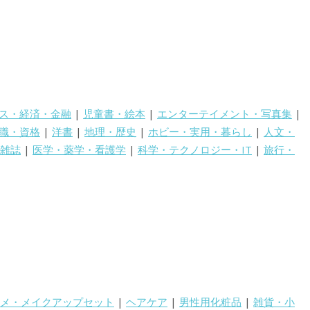
ス・経済・金融
|
児童書・絵本
|
エンターテイメント・写真集
|
職・資格
|
洋書
|
地理・歴史
|
ホビー・実用・暮らし
|
人文・
雑誌
|
医学・薬学・看護学
|
科学・テクノロジー・IT
|
旅行・
メ・メイクアップセット
|
ヘアケア
|
男性用化粧品
|
雑貨・小