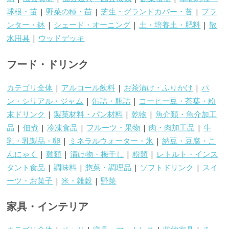
球根・苗
|
野菜の種・苗
|
芝生・グランドカバー・苔
|
プラ
ンター・鉢
|
シェード・オーニング
|
土・培養土・肥料
|
散
水用具
|
ウッドデッキ
フード・ドリンク
カテゴリ全体
|
アルコール飲料
|
お茶漬け・ふりかけ
|
パ
ン・シリアル・ジャム
|
缶詰・瓶詰
|
コーヒー豆・茶葉・粉
末ドリンク
|
製菓材料・パン材料
|
乾物
|
魚介類・魚介加工
品
|
佃煮
|
冷凍食品
|
フルーツ・果物
|
肉・肉加工品
|
牛
乳・乳製品・卵
|
ミネラルウォーター・氷
|
納豆・豆腐・こ
んにゃく
|
麺類
|
漬け物・梅干し
|
粉類
|
レトルト・インス
タント食品
|
調味料
|
惣菜・調理品
|
ソフトドリンク
|
スイ
ーツ・お菓子
|
米・雑穀
|
野菜
家具・インテリア