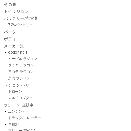
その他
トイラジコン
バッテリー/充電器
7.2Vバッテリー
パーツ
ボディ
メーカー別
option no.1
イーグル ラジコン
タミヤ ラジコン
ヨコモ ラジコン
京商 ラジコン
ラジコン ヘリ
ドローン
マルチコプター
ラジコン 自動車
エンジンカー
トラック/トレーラー
車種別
電動カー[完成品]