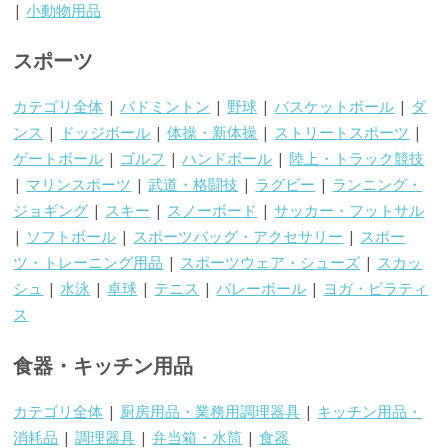
|
小動物用品
スポーツ
カテゴリ全体
|
バドミントン
|
野球
|
バスケットボール
|
ダ
ンス
|
ドッジボール
|
体操・新体操
|
ストリートスポーツ
|
ゲートボール
|
ゴルフ
|
ハンドボール
|
陸上・トラック競技
|
マリンスポーツ
|
武道・格闘技
|
ラグビー
|
ランニング・
ジョギング
|
スキー
|
スノーボード
|
サッカー・フットサル
|
ソフトボール
|
スポーツバッグ・アクセサリー
|
スポー
ツ・トレーニング用品
|
スポーツウェア・シューズ
|
スカッ
シュ
|
水泳
|
卓球
|
テニス
|
バレーボール
|
ヨガ・ピラティ
ス
食器・キッチン用品
カテゴリ全体
|
厨房用品・業務用調理器具
|
キッチン用品・
消耗品
|
調理器具
|
弁当箱・水筒
|
食器