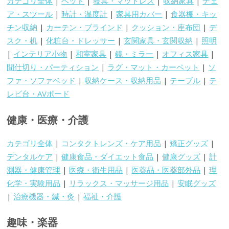
カテゴリ全体
|
ベッド
|
寝具・マットレス
|
収納家具
|
チェ
ア・スツール
|
時計・温度計
|
家具用カバー
|
食器棚・キッ
チン収納
|
カーテン・ブラインド
|
クッション・座布団
|
デ
スク・机
|
化粧台・ドレッサー
|
玄関家具・玄関収納
|
照明
|
インテリア小物
|
和室家具
|
鏡・ミラー
|
オフィス家具
|
間仕切り・パーティション
|
ラグ・マット・カーペット
|
ソ
ファ・ソファベッド
|
収納ケース・収納用品
|
テーブル
|
テ
レビ台・AVボード
健康・医療・介護
カテゴリ全体
|
コンタクトレンズ・ケア用品
|
矯正グッズ
|
デンタルケア
|
健康食品・ダイエット食品
|
健康グッズ
|
計
測器・健康管理
|
医療・衛生用品
|
医薬品・医薬部外品
|
理
化学・実験用品
|
リラックス・マッサージ用品
|
安眠グッズ
|
治療機器・鍼・灸
|
福祉・介護
趣味・楽器