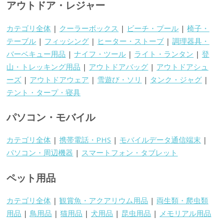
アウトドア・レジャー
カテゴリ全体
|
クーラーボックス
|
ビーチ・プール
|
椅子・
テーブル
|
フィッシング
|
ヒーター・ストーブ
|
調理器具・
バーベキュー用品
|
ナイフ・ツール
|
ライト・ランタン
|
登
山・トレッキング用品
|
アウトドアバッグ
|
アウトドアシュ
ーズ
|
アウトドアウェア
|
雪遊び・ソリ
|
タンク・ジャグ
|
テント・タープ・寝具
パソコン・モバイル
カテゴリ全体
|
携帯電話・PHS
|
モバイルデータ通信端末
|
パソコン・周辺機器
|
スマートフォン・タブレット
ペット用品
カテゴリ全体
|
観賞魚・アクアリウム用品
|
両生類・爬虫類
用品
|
鳥用品
|
猫用品
|
犬用品
|
昆虫用品
|
メモリアル用品