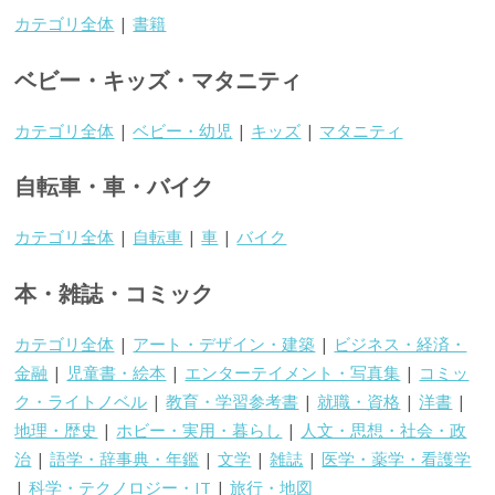
カテゴリ全体
|
書籍
ベビー・キッズ・マタニティ
カテゴリ全体
|
ベビー・幼児
|
キッズ
|
マタニティ
自転車・車・バイク
カテゴリ全体
|
自転車
|
車
|
バイク
本・雑誌・コミック
カテゴリ全体
|
アート・デザイン・建築
|
ビジネス・経済・
金融
|
児童書・絵本
|
エンターテイメント・写真集
|
コミッ
ク・ライトノベル
|
教育・学習参考書
|
就職・資格
|
洋書
|
地理・歴史
|
ホビー・実用・暮らし
|
人文・思想・社会・政
治
|
語学・辞事典・年鑑
|
文学
|
雑誌
|
医学・薬学・看護学
|
科学・テクノロジー・IT
|
旅行・地図