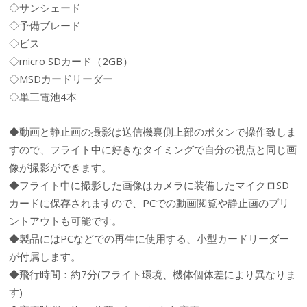
◇サンシェード
◇予備ブレード
◇ビス
◇micro SDカード（2GB）
◇MSDカードリーダー
◇単三電池4本
◆動画と静止画の撮影は送信機裏側上部のボタンで操作致しま
すので、フライト中に好きなタイミングで自分の視点と同じ画
像が撮影ができます。
◆フライト中に撮影した画像はカメラに装備したマイクロSD
カードに保存されますので、PCでの動画閲覧や静止画のプリ
ントアウトも可能です。
◆製品にはPCなどでの再生に使用する、小型カードリーダー
が付属します。
◆飛行時間：約7分(フライト環境、機体個体差により異なりま
す)