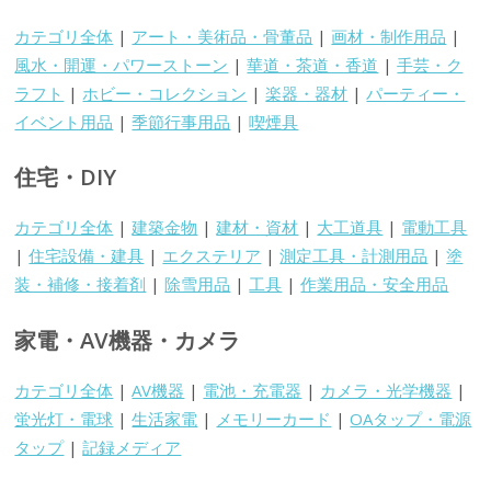
カテゴリ全体
|
アート・美術品・骨董品
|
画材・制作用品
|
風水・開運・パワーストーン
|
華道・茶道・香道
|
手芸・ク
ラフト
|
ホビー・コレクション
|
楽器・器材
|
パーティー・
イベント用品
|
季節行事用品
|
喫煙具
住宅・DIY
カテゴリ全体
|
建築金物
|
建材・資材
|
大工道具
|
電動工具
|
住宅設備・建具
|
エクステリア
|
測定工具・計測用品
|
塗
装・補修・接着剤
|
除雪用品
|
工具
|
作業用品・安全用品
家電・AV機器・カメラ
カテゴリ全体
|
AV機器
|
電池・充電器
|
カメラ・光学機器
|
蛍光灯・電球
|
生活家電
|
メモリーカード
|
OAタップ・電源
タップ
|
記録メディア