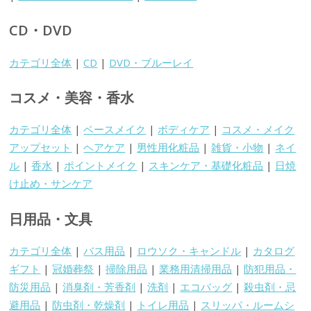
CD・DVD
カテゴリ全体
|
CD
|
DVD・ブルーレイ
コスメ・美容・香水
カテゴリ全体
|
ベースメイク
|
ボディケア
|
コスメ・メイク
アップセット
|
ヘアケア
|
男性用化粧品
|
雑貨・小物
|
ネイ
ル
|
香水
|
ポイントメイク
|
スキンケア・基礎化粧品
|
日焼
け止め・サンケア
日用品・文具
カテゴリ全体
|
バス用品
|
ロウソク・キャンドル
|
カタログ
ギフト
|
冠婚葬祭
|
掃除用品
|
業務用清掃用品
|
防犯用品・
防災用品
|
消臭剤・芳香剤
|
洗剤
|
エコバッグ
|
殺虫剤・忌
避用品
|
防虫剤・乾燥剤
|
トイレ用品
|
スリッパ・ルームシ