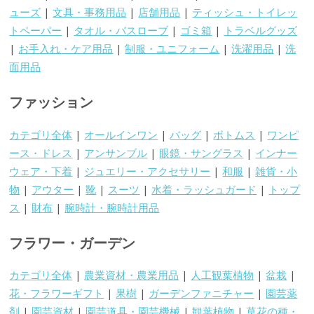
ューズ
|
文具・事務用品
|
店舗用品
|
ティッシュ・トイレッ
トペーパー
|
タオル・バスローブ
|
ゴミ箱
|
トラベルグッズ
|
お手入れ・ケア用品
|
制服・ユニフォーム
|
洗濯用品
|
洗
面用品
ファッション
カテゴリ全体
|
オールインワン
|
バッグ
|
ボトムス
|
ワンピ
ース・ドレス
|
アンサンブル
|
眼鏡・サングラス
|
インナー
ウェア・下着
|
ジュエリー・アクセサリー
|
和服
|
雑貨・小
物
|
アウター
|
靴
|
スーツ
|
水着・ラッシュガード
|
トップ
ス
|
財布
|
腕時計・腕時計用品
フラワー・ガーデン
カテゴリ全体
|
農業資材・農業用品
|
人工観葉植物
|
盆栽
|
花・フラワーギフト
|
果樹
|
ガーデンファニチャー
|
園芸薬
剤
|
園芸資材
|
園芸道具・園芸機械
|
観葉植物
|
草花の種・