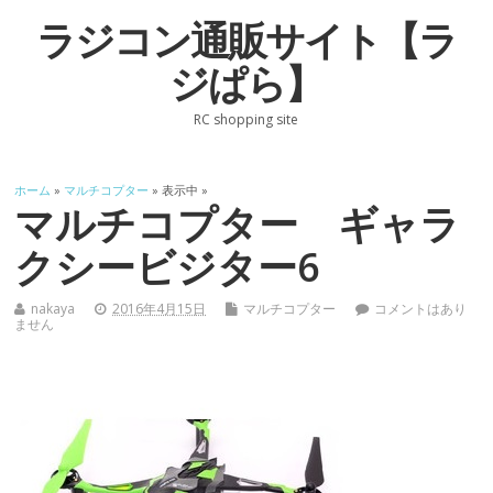
ラジコン通販サイト【ラ
ジぱら】
RC shopping site
ホーム
»
マルチコプター
» 表示中 »
マルチコプター ギャラ
クシービジター6
nakaya
2016年4月15日
マルチコプター
コメントはあり
ません