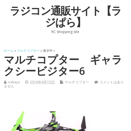
ラジコン通販サイト【ラ
ジぱら】
RC shopping site
ホーム
»
マルチコプター
» 表示中 »
マルチコプター ギャラ
クシービジター6
nakaya
2016年4月15日
マルチコプター
コメントはあり
ません