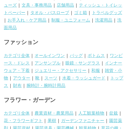
ューズ
|
文具・事務用品
|
店舗用品
|
ティッシュ・トイレッ
トペーパー
|
タオル・バスローブ
|
ゴミ箱
|
トラベルグッズ
|
お手入れ・ケア用品
|
制服・ユニフォーム
|
洗濯用品
|
洗
面用品
ファッション
カテゴリ全体
|
オールインワン
|
バッグ
|
ボトムス
|
ワンピ
ース・ドレス
|
アンサンブル
|
眼鏡・サングラス
|
インナー
ウェア・下着
|
ジュエリー・アクセサリー
|
和服
|
雑貨・小
物
|
アウター
|
靴
|
スーツ
|
水着・ラッシュガード
|
トップ
ス
|
財布
|
腕時計・腕時計用品
フラワー・ガーデン
カテゴリ全体
|
農業資材・農業用品
|
人工観葉植物
|
盆栽
|
花・フラワーギフト
|
果樹
|
ガーデンファニチャー
|
園芸薬
剤
|
園芸資材
|
園芸道具・園芸機械
|
観葉植物
|
草花の種・