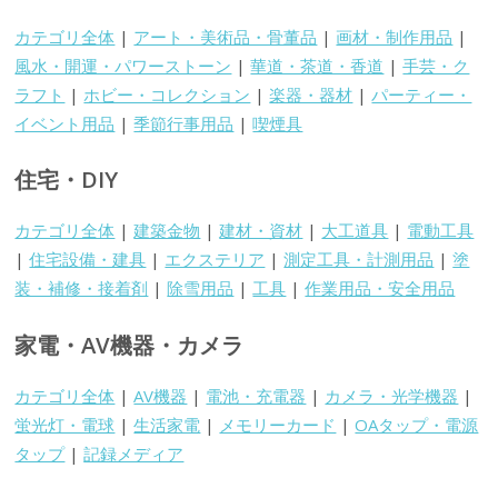
カテゴリ全体
|
アート・美術品・骨董品
|
画材・制作用品
|
風水・開運・パワーストーン
|
華道・茶道・香道
|
手芸・ク
ラフト
|
ホビー・コレクション
|
楽器・器材
|
パーティー・
イベント用品
|
季節行事用品
|
喫煙具
住宅・DIY
カテゴリ全体
|
建築金物
|
建材・資材
|
大工道具
|
電動工具
|
住宅設備・建具
|
エクステリア
|
測定工具・計測用品
|
塗
装・補修・接着剤
|
除雪用品
|
工具
|
作業用品・安全用品
家電・AV機器・カメラ
カテゴリ全体
|
AV機器
|
電池・充電器
|
カメラ・光学機器
|
蛍光灯・電球
|
生活家電
|
メモリーカード
|
OAタップ・電源
タップ
|
記録メディア