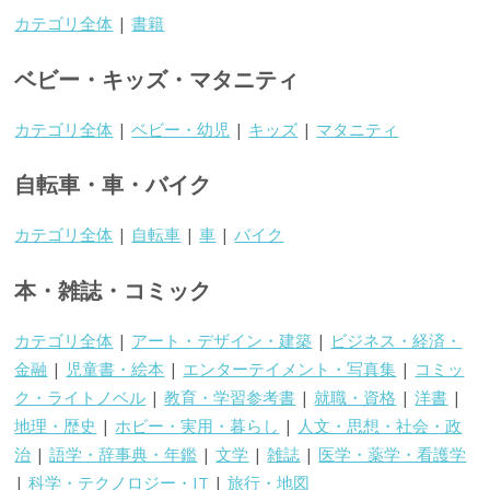
カテゴリ全体
|
書籍
ベビー・キッズ・マタニティ
カテゴリ全体
|
ベビー・幼児
|
キッズ
|
マタニティ
自転車・車・バイク
カテゴリ全体
|
自転車
|
車
|
バイク
本・雑誌・コミック
カテゴリ全体
|
アート・デザイン・建築
|
ビジネス・経済・
金融
|
児童書・絵本
|
エンターテイメント・写真集
|
コミッ
ク・ライトノベル
|
教育・学習参考書
|
就職・資格
|
洋書
|
地理・歴史
|
ホビー・実用・暮らし
|
人文・思想・社会・政
治
|
語学・辞事典・年鑑
|
文学
|
雑誌
|
医学・薬学・看護学
|
科学・テクノロジー・IT
|
旅行・地図