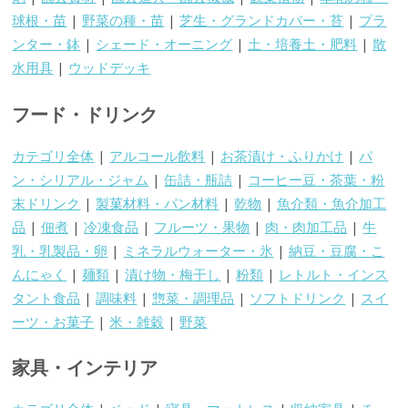
球根・苗
|
野菜の種・苗
|
芝生・グランドカバー・苔
|
プラ
ンター・鉢
|
シェード・オーニング
|
土・培養土・肥料
|
散
水用具
|
ウッドデッキ
フード・ドリンク
カテゴリ全体
|
アルコール飲料
|
お茶漬け・ふりかけ
|
パ
ン・シリアル・ジャム
|
缶詰・瓶詰
|
コーヒー豆・茶葉・粉
末ドリンク
|
製菓材料・パン材料
|
乾物
|
魚介類・魚介加工
品
|
佃煮
|
冷凍食品
|
フルーツ・果物
|
肉・肉加工品
|
牛
乳・乳製品・卵
|
ミネラルウォーター・氷
|
納豆・豆腐・こ
んにゃく
|
麺類
|
漬け物・梅干し
|
粉類
|
レトルト・インス
タント食品
|
調味料
|
惣菜・調理品
|
ソフトドリンク
|
スイ
ーツ・お菓子
|
米・雑穀
|
野菜
家具・インテリア