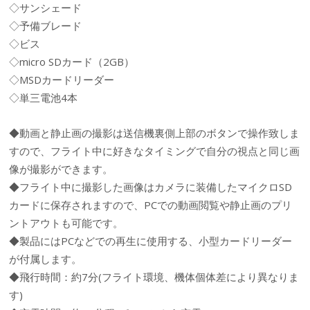
◇サンシェード
◇予備ブレード
◇ビス
◇micro SDカード（2GB）
◇MSDカードリーダー
◇単三電池4本
◆動画と静止画の撮影は送信機裏側上部のボタンで操作致しま
すので、フライト中に好きなタイミングで自分の視点と同じ画
像が撮影ができます。
◆フライト中に撮影した画像はカメラに装備したマイクロSD
カードに保存されますので、PCでの動画閲覧や静止画のプリ
ントアウトも可能です。
◆製品にはPCなどでの再生に使用する、小型カードリーダー
が付属します。
◆飛行時間：約7分(フライト環境、機体個体差により異なりま
す)