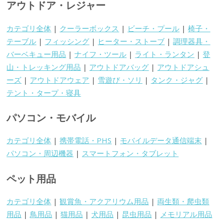
アウトドア・レジャー
カテゴリ全体
|
クーラーボックス
|
ビーチ・プール
|
椅子・
テーブル
|
フィッシング
|
ヒーター・ストーブ
|
調理器具・
バーベキュー用品
|
ナイフ・ツール
|
ライト・ランタン
|
登
山・トレッキング用品
|
アウトドアバッグ
|
アウトドアシュ
ーズ
|
アウトドアウェア
|
雪遊び・ソリ
|
タンク・ジャグ
|
テント・タープ・寝具
パソコン・モバイル
カテゴリ全体
|
携帯電話・PHS
|
モバイルデータ通信端末
|
パソコン・周辺機器
|
スマートフォン・タブレット
ペット用品
カテゴリ全体
|
観賞魚・アクアリウム用品
|
両生類・爬虫類
用品
|
鳥用品
|
猫用品
|
犬用品
|
昆虫用品
|
メモリアル用品