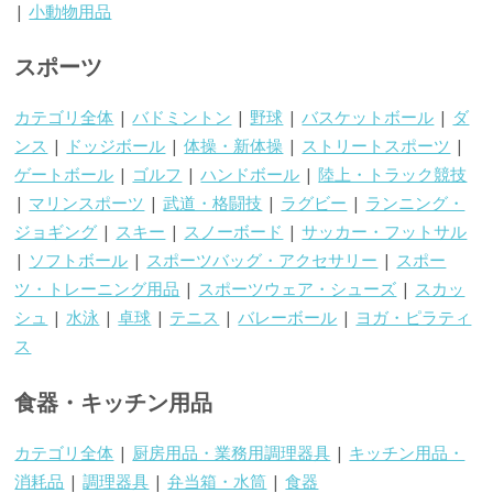
|
小動物用品
スポーツ
カテゴリ全体
|
バドミントン
|
野球
|
バスケットボール
|
ダ
ンス
|
ドッジボール
|
体操・新体操
|
ストリートスポーツ
|
ゲートボール
|
ゴルフ
|
ハンドボール
|
陸上・トラック競技
|
マリンスポーツ
|
武道・格闘技
|
ラグビー
|
ランニング・
ジョギング
|
スキー
|
スノーボード
|
サッカー・フットサル
|
ソフトボール
|
スポーツバッグ・アクセサリー
|
スポー
ツ・トレーニング用品
|
スポーツウェア・シューズ
|
スカッ
シュ
|
水泳
|
卓球
|
テニス
|
バレーボール
|
ヨガ・ピラティ
ス
食器・キッチン用品
カテゴリ全体
|
厨房用品・業務用調理器具
|
キッチン用品・
消耗品
|
調理器具
|
弁当箱・水筒
|
食器