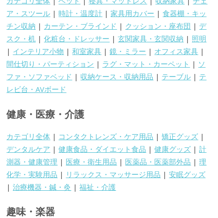
カテゴリ全体
|
ベッド
|
寝具・マットレス
|
収納家具
|
チェ
ア・スツール
|
時計・温度計
|
家具用カバー
|
食器棚・キッ
チン収納
|
カーテン・ブラインド
|
クッション・座布団
|
デ
スク・机
|
化粧台・ドレッサー
|
玄関家具・玄関収納
|
照明
|
インテリア小物
|
和室家具
|
鏡・ミラー
|
オフィス家具
|
間仕切り・パーティション
|
ラグ・マット・カーペット
|
ソ
ファ・ソファベッド
|
収納ケース・収納用品
|
テーブル
|
テ
レビ台・AVボード
健康・医療・介護
カテゴリ全体
|
コンタクトレンズ・ケア用品
|
矯正グッズ
|
デンタルケア
|
健康食品・ダイエット食品
|
健康グッズ
|
計
測器・健康管理
|
医療・衛生用品
|
医薬品・医薬部外品
|
理
化学・実験用品
|
リラックス・マッサージ用品
|
安眠グッズ
|
治療機器・鍼・灸
|
福祉・介護
趣味・楽器