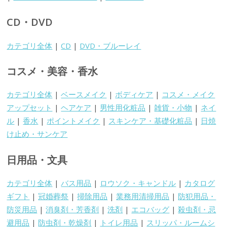
CD・DVD
カテゴリ全体
|
CD
|
DVD・ブルーレイ
コスメ・美容・香水
カテゴリ全体
|
ベースメイク
|
ボディケア
|
コスメ・メイク
アップセット
|
ヘアケア
|
男性用化粧品
|
雑貨・小物
|
ネイ
ル
|
香水
|
ポイントメイク
|
スキンケア・基礎化粧品
|
日焼
け止め・サンケア
日用品・文具
カテゴリ全体
|
バス用品
|
ロウソク・キャンドル
|
カタログ
ギフト
|
冠婚葬祭
|
掃除用品
|
業務用清掃用品
|
防犯用品・
防災用品
|
消臭剤・芳香剤
|
洗剤
|
エコバッグ
|
殺虫剤・忌
避用品
|
防虫剤・乾燥剤
|
トイレ用品
|
スリッパ・ルームシ