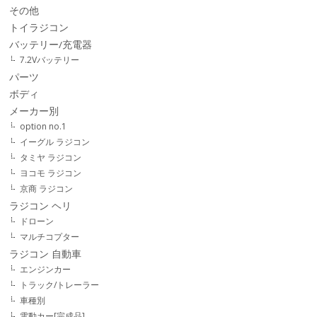
その他
トイラジコン
バッテリー/充電器
7.2Vバッテリー
パーツ
ボディ
メーカー別
option no.1
イーグル ラジコン
タミヤ ラジコン
ヨコモ ラジコン
京商 ラジコン
ラジコン ヘリ
ドローン
マルチコプター
ラジコン 自動車
エンジンカー
トラック/トレーラー
車種別
電動カー[完成品]