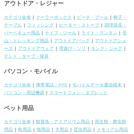
アウトドア・レジャー
カテゴリ全体
|
クーラーボックス
|
ビーチ・プール
|
椅子・
テーブル
|
フィッシング
|
ヒーター・ストーブ
|
調理器具・
バーベキュー用品
|
ナイフ・ツール
|
ライト・ランタン
|
登
山・トレッキング用品
|
アウトドアバッグ
|
アウトドアシュ
ーズ
|
アウトドアウェア
|
雪遊び・ソリ
|
タンク・ジャグ
|
テント・タープ・寝具
パソコン・モバイル
カテゴリ全体
|
携帯電話・PHS
|
モバイルデータ通信端末
|
パソコン・周辺機器
|
スマートフォン・タブレット
ペット用品
カテゴリ全体
|
観賞魚・アクアリウム用品
|
両生類・爬虫類
用品
|
鳥用品
|
猫用品
|
犬用品
|
昆虫用品
|
メモリアル用品