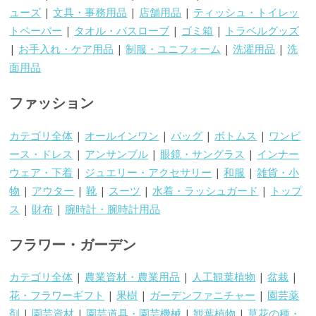
ューズ
|
文具・事務用品
|
店舗用品
|
ティッシュ・トイレッ
トペーパー
|
タオル・バスローブ
|
ゴミ箱
|
トラベルグッズ
|
お手入れ・ケア用品
|
制服・ユニフォーム
|
洗濯用品
|
洗
面用品
ファッション
カテゴリ全体
|
オールインワン
|
バッグ
|
ボトムス
|
ワンピ
ース・ドレス
|
アンサンブル
|
眼鏡・サングラス
|
インナー
ウェア・下着
|
ジュエリー・アクセサリー
|
和服
|
雑貨・小
物
|
アウター
|
靴
|
スーツ
|
水着・ラッシュガード
|
トップ
ス
|
財布
|
腕時計・腕時計用品
フラワー・ガーデン
カテゴリ全体
|
農業資材・農業用品
|
人工観葉植物
|
盆栽
|
花・フラワーギフト
|
果樹
|
ガーデンファニチャー
|
園芸薬
剤
|
園芸資材
|
園芸道具・園芸機械
|
観葉植物
|
草花の種・