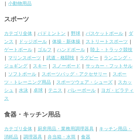
|
小動物用品
スポーツ
カテゴリ全体
|
バドミントン
|
野球
|
バスケットボール
|
ダ
ンス
|
ドッジボール
|
体操・新体操
|
ストリートスポーツ
|
ゲートボール
|
ゴルフ
|
ハンドボール
|
陸上・トラック競技
|
マリンスポーツ
|
武道・格闘技
|
ラグビー
|
ランニング・
ジョギング
|
スキー
|
スノーボード
|
サッカー・フットサル
|
ソフトボール
|
スポーツバッグ・アクセサリー
|
スポー
ツ・トレーニング用品
|
スポーツウェア・シューズ
|
スカッ
シュ
|
水泳
|
卓球
|
テニス
|
バレーボール
|
ヨガ・ピラティ
ス
食器・キッチン用品
カテゴリ全体
|
厨房用品・業務用調理器具
|
キッチン用品・
消耗品
|
調理器具
|
弁当箱・水筒
|
食器