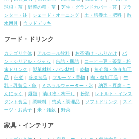
球根・苗
|
野菜の種・苗
|
芝生・グランドカバー・苔
|
プラ
ンター・鉢
|
シェード・オーニング
|
土・培養土・肥料
|
散
水用具
|
ウッドデッキ
フード・ドリンク
カテゴリ全体
|
アルコール飲料
|
お茶漬け・ふりかけ
|
パ
ン・シリアル・ジャム
|
缶詰・瓶詰
|
コーヒー豆・茶葉・粉
末ドリンク
|
製菓材料・パン材料
|
乾物
|
魚介類・魚介加工
品
|
佃煮
|
冷凍食品
|
フルーツ・果物
|
肉・肉加工品
|
牛
乳・乳製品・卵
|
ミネラルウォーター・氷
|
納豆・豆腐・こ
んにゃく
|
麺類
|
漬け物・梅干し
|
粉類
|
レトルト・インス
タント食品
|
調味料
|
惣菜・調理品
|
ソフトドリンク
|
スイ
ーツ・お菓子
|
米・雑穀
|
野菜
家具・インテリア