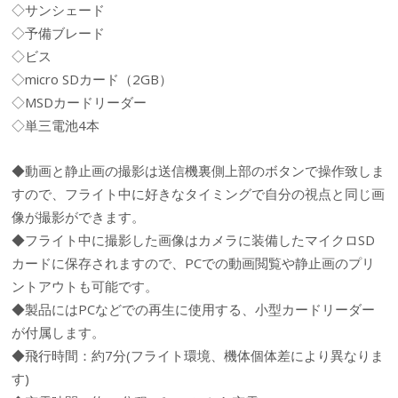
◇サンシェード
◇予備ブレード
◇ビス
◇micro SDカード（2GB）
◇MSDカードリーダー
◇単三電池4本
◆動画と静止画の撮影は送信機裏側上部のボタンで操作致しま
すので、フライト中に好きなタイミングで自分の視点と同じ画
像が撮影ができます。
◆フライト中に撮影した画像はカメラに装備したマイクロSD
カードに保存されますので、PCでの動画閲覧や静止画のプリ
ントアウトも可能です。
◆製品にはPCなどでの再生に使用する、小型カードリーダー
が付属します。
◆飛行時間：約7分(フライト環境、機体個体差により異なりま
す)