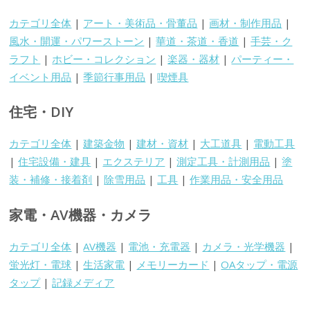
カテゴリ全体
|
アート・美術品・骨董品
|
画材・制作用品
|
風水・開運・パワーストーン
|
華道・茶道・香道
|
手芸・ク
ラフト
|
ホビー・コレクション
|
楽器・器材
|
パーティー・
イベント用品
|
季節行事用品
|
喫煙具
住宅・DIY
カテゴリ全体
|
建築金物
|
建材・資材
|
大工道具
|
電動工具
|
住宅設備・建具
|
エクステリア
|
測定工具・計測用品
|
塗
装・補修・接着剤
|
除雪用品
|
工具
|
作業用品・安全用品
家電・AV機器・カメラ
カテゴリ全体
|
AV機器
|
電池・充電器
|
カメラ・光学機器
|
蛍光灯・電球
|
生活家電
|
メモリーカード
|
OAタップ・電源
タップ
|
記録メディア