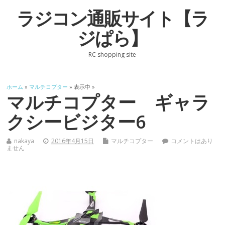
ラジコン通販サイト【ラ
ジぱら】
RC shopping site
ホーム
»
マルチコプター
» 表示中 »
マルチコプター ギャラ
クシービジター6
nakaya
2016年4月15日
マルチコプター
コメントはあり
ません