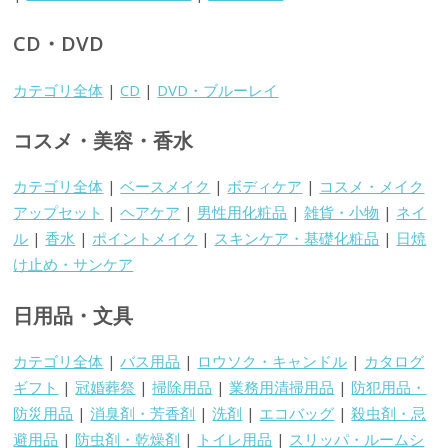
CD・DVD
カテゴリ全体
|
CD
|
DVD・ブルーレイ
コスメ・美容・香水
カテゴリ全体
|
ベースメイク
|
ボディケア
|
コスメ・メイク
アップセット
|
ヘアケア
|
男性用化粧品
|
雑貨・小物
|
ネイ
ル
|
香水
|
ポイントメイク
|
スキンケア・基礎化粧品
|
日焼
け止め・サンケア
日用品・文具
カテゴリ全体
|
バス用品
|
ロウソク・キャンドル
|
カタログ
ギフト
|
冠婚葬祭
|
掃除用品
|
業務用清掃用品
|
防犯用品・
防災用品
|
消臭剤・芳香剤
|
洗剤
|
エコバッグ
|
殺虫剤・忌
避用品
|
防虫剤・乾燥剤
|
トイレ用品
|
スリッパ・ルームシ