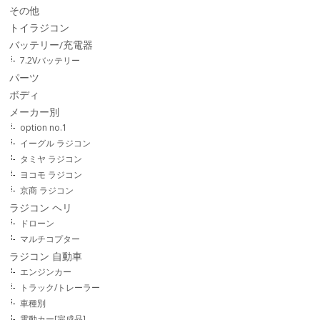
その他
トイラジコン
バッテリー/充電器
7.2Vバッテリー
パーツ
ボディ
メーカー別
option no.1
イーグル ラジコン
タミヤ ラジコン
ヨコモ ラジコン
京商 ラジコン
ラジコン ヘリ
ドローン
マルチコプター
ラジコン 自動車
エンジンカー
トラック/トレーラー
車種別
電動カー[完成品]