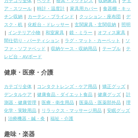
カテゴリ全体
|
ベッド
|
寝具・マットレス
|
収納家具
|
チェ
ア・スツール
|
時計・温度計
|
家具用カバー
|
食器棚・キッ
チン収納
|
カーテン・ブラインド
|
クッション・座布団
|
デ
スク・机
|
化粧台・ドレッサー
|
玄関家具・玄関収納
|
照明
|
インテリア小物
|
和室家具
|
鏡・ミラー
|
オフィス家具
|
間仕切り・パーティション
|
ラグ・マット・カーペット
|
ソ
ファ・ソファベッド
|
収納ケース・収納用品
|
テーブル
|
テ
レビ台・AVボード
健康・医療・介護
カテゴリ全体
|
コンタクトレンズ・ケア用品
|
矯正グッズ
|
デンタルケア
|
健康食品・ダイエット食品
|
健康グッズ
|
計
測器・健康管理
|
医療・衛生用品
|
医薬品・医薬部外品
|
理
化学・実験用品
|
リラックス・マッサージ用品
|
安眠グッズ
|
治療機器・鍼・灸
|
福祉・介護
趣味・楽器