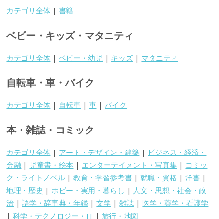
カテゴリ全体
|
書籍
ベビー・キッズ・マタニティ
カテゴリ全体
|
ベビー・幼児
|
キッズ
|
マタニティ
自転車・車・バイク
カテゴリ全体
|
自転車
|
車
|
バイク
本・雑誌・コミック
カテゴリ全体
|
アート・デザイン・建築
|
ビジネス・経済・
金融
|
児童書・絵本
|
エンターテイメント・写真集
|
コミッ
ク・ライトノベル
|
教育・学習参考書
|
就職・資格
|
洋書
|
地理・歴史
|
ホビー・実用・暮らし
|
人文・思想・社会・政
治
|
語学・辞事典・年鑑
|
文学
|
雑誌
|
医学・薬学・看護学
|
科学・テクノロジー・IT
|
旅行・地図