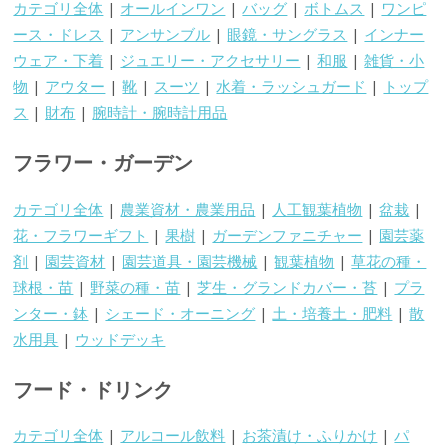
カテゴリ全体
|
オールインワン
|
バッグ
|
ボトムス
|
ワンピ
ース・ドレス
|
アンサンブル
|
眼鏡・サングラス
|
インナー
ウェア・下着
|
ジュエリー・アクセサリー
|
和服
|
雑貨・小
物
|
アウター
|
靴
|
スーツ
|
水着・ラッシュガード
|
トップ
ス
|
財布
|
腕時計・腕時計用品
フラワー・ガーデン
カテゴリ全体
|
農業資材・農業用品
|
人工観葉植物
|
盆栽
|
花・フラワーギフト
|
果樹
|
ガーデンファニチャー
|
園芸薬
剤
|
園芸資材
|
園芸道具・園芸機械
|
観葉植物
|
草花の種・
球根・苗
|
野菜の種・苗
|
芝生・グランドカバー・苔
|
プラ
ンター・鉢
|
シェード・オーニング
|
土・培養土・肥料
|
散
水用具
|
ウッドデッキ
フード・ドリンク
カテゴリ全体
|
アルコール飲料
|
お茶漬け・ふりかけ
|
パ