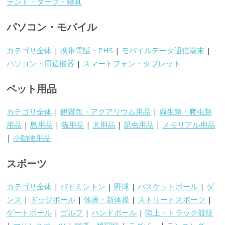
テント・タープ・寝具
パソコン・モバイル
カテゴリ全体
|
携帯電話・PHS
|
モバイルデータ通信端末
|
パソコン・周辺機器
|
スマートフォン・タブレット
ペット用品
カテゴリ全体
|
観賞魚・アクアリウム用品
|
両生類・爬虫類
用品
|
鳥用品
|
猫用品
|
犬用品
|
昆虫用品
|
メモリアル用品
|
小動物用品
スポーツ
カテゴリ全体
|
バドミントン
|
野球
|
バスケットボール
|
ダ
ンス
|
ドッジボール
|
体操・新体操
|
ストリートスポーツ
|
ゲートボール
|
ゴルフ
|
ハンドボール
|
陸上・トラック競技