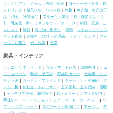
ン・シリアル・ジャム
|
缶詰・瓶詰
|
コーヒー豆・茶葉・粉
末ドリンク
|
製菓材料・パン材料
|
乾物
|
魚介類・魚介加工
品
|
佃煮
|
冷凍食品
|
フルーツ・果物
|
肉・肉加工品
|
牛
乳・乳製品・卵
|
ミネラルウォーター・氷
|
納豆・豆腐・こ
んにゃく
|
麺類
|
漬け物・梅干し
|
粉類
|
レトルト・インス
タント食品
|
調味料
|
惣菜・調理品
|
ソフトドリンク
|
スイ
ーツ・お菓子
|
米・雑穀
|
野菜
家具・インテリア
カテゴリ全体
|
ベッド
|
寝具・マットレス
|
収納家具
|
チェ
ア・スツール
|
時計・温度計
|
家具用カバー
|
食器棚・キッ
チン収納
|
カーテン・ブラインド
|
クッション・座布団
|
デ
スク・机
|
化粧台・ドレッサー
|
玄関家具・玄関収納
|
照明
|
インテリア小物
|
和室家具
|
鏡・ミラー
|
オフィス家具
|
間仕切り・パーティション
|
ラグ・マット・カーペット
|
ソ
ファ・ソファベッド
|
収納ケース・収納用品
|
テーブル
|
テ
レビ台・AVボード