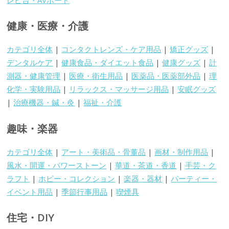
健康・医療・介護
カテゴリ全体
|
コンタクトレンズ・ケア用品
|
矯正グッズ
|
デンタルケア
|
健康食品・ダイエット食品
|
健康グッズ
|
計
測器・健康管理
|
医療・衛生用品
|
医薬品・医薬部外品
|
理
化学・実験用品
|
リラックス・マッサージ用品
|
安眠グッズ
|
治療機器・鍼・灸
|
福祉・介護
趣味・楽器
カテゴリ全体
|
アート・美術品・骨董品
|
画材・制作用品
|
風水・開運・パワーストーン
|
華道・茶道・香道
|
手芸・ク
ラフト
|
ホビー・コレクション
|
楽器・器材
|
パーティー・
イベント用品
|
季節行事用品
|
喫煙具
住宅・DIY