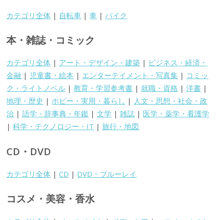
カテゴリ全体
|
自転車
|
車
|
バイク
本・雑誌・コミック
カテゴリ全体
|
アート・デザイン・建築
|
ビジネス・経済・
金融
|
児童書・絵本
|
エンターテイメント・写真集
|
コミッ
ク・ライトノベル
|
教育・学習参考書
|
就職・資格
|
洋書
|
地理・歴史
|
ホビー・実用・暮らし
|
人文・思想・社会・政
治
|
語学・辞事典・年鑑
|
文学
|
雑誌
|
医学・薬学・看護学
|
科学・テクノロジー・IT
|
旅行・地図
CD・DVD
カテゴリ全体
|
CD
|
DVD・ブルーレイ
コスメ・美容・香水