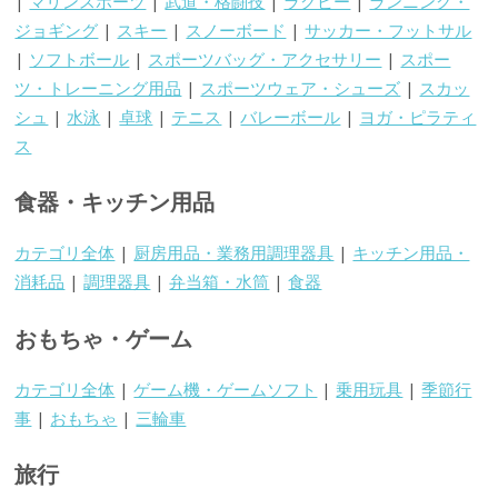
|
マリンスポーツ
|
武道・格闘技
|
ラグビー
|
ランニング・
ジョギング
|
スキー
|
スノーボード
|
サッカー・フットサル
|
ソフトボール
|
スポーツバッグ・アクセサリー
|
スポー
ツ・トレーニング用品
|
スポーツウェア・シューズ
|
スカッ
シュ
|
水泳
|
卓球
|
テニス
|
バレーボール
|
ヨガ・ピラティ
ス
食器・キッチン用品
カテゴリ全体
|
厨房用品・業務用調理器具
|
キッチン用品・
消耗品
|
調理器具
|
弁当箱・水筒
|
食器
おもちゃ・ゲーム
カテゴリ全体
|
ゲーム機・ゲームソフト
|
乗用玩具
|
季節行
事
|
おもちゃ
|
三輪車
旅行