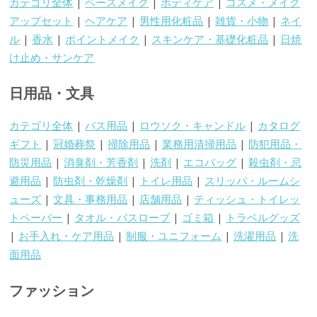
カテゴリ全体
|
ベースメイク
|
ボディケア
|
コスメ・メイク
アップセット
|
ヘアケア
|
男性用化粧品
|
雑貨・小物
|
ネイ
ル
|
香水
|
ポイントメイク
|
スキンケア・基礎化粧品
|
日焼
け止め・サンケア
日用品・文具
カテゴリ全体
|
バス用品
|
ロウソク・キャンドル
|
カタログ
ギフト
|
冠婚葬祭
|
掃除用品
|
業務用清掃用品
|
防犯用品・
防災用品
|
消臭剤・芳香剤
|
洗剤
|
エコバッグ
|
殺虫剤・忌
避用品
|
防虫剤・乾燥剤
|
トイレ用品
|
スリッパ・ルームシ
ューズ
|
文具・事務用品
|
店舗用品
|
ティッシュ・トイレッ
トペーパー
|
タオル・バスローブ
|
ゴミ箱
|
トラベルグッズ
|
お手入れ・ケア用品
|
制服・ユニフォーム
|
洗濯用品
|
洗
面用品
ファッション