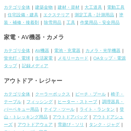
カテゴリ全体
|
建築金物
|
建材・資材
|
大工道具
|
電動工具
|
住宅設備・建具
|
エクステリア
|
測定工具・計測用品
|
塗
装・補修・接着剤
|
除雪用品
|
工具
|
作業用品・安全用品
家電・AV機器・カメラ
カテゴリ全体
|
AV機器
|
電池・充電器
|
カメラ・光学機器
|
蛍光灯・電球
|
生活家電
|
メモリーカード
|
OAタップ・電源
タップ
|
記録メディア
アウトドア・レジャー
カテゴリ全体
|
クーラーボックス
|
ビーチ・プール
|
椅子・
テーブル
|
フィッシング
|
ヒーター・ストーブ
|
調理器具・
バーベキュー用品
|
ナイフ・ツール
|
ライト・ランタン
|
登
山・トレッキング用品
|
アウトドアバッグ
|
アウトドアシュ
ーズ
|
アウトドアウェア
|
雪遊び・ソリ
|
タンク・ジャグ
|