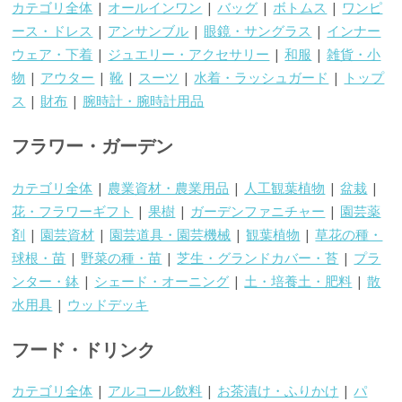
カテゴリ全体
|
オールインワン
|
バッグ
|
ボトムス
|
ワンピ
ース・ドレス
|
アンサンブル
|
眼鏡・サングラス
|
インナー
ウェア・下着
|
ジュエリー・アクセサリー
|
和服
|
雑貨・小
物
|
アウター
|
靴
|
スーツ
|
水着・ラッシュガード
|
トップ
ス
|
財布
|
腕時計・腕時計用品
フラワー・ガーデン
カテゴリ全体
|
農業資材・農業用品
|
人工観葉植物
|
盆栽
|
花・フラワーギフト
|
果樹
|
ガーデンファニチャー
|
園芸薬
剤
|
園芸資材
|
園芸道具・園芸機械
|
観葉植物
|
草花の種・
球根・苗
|
野菜の種・苗
|
芝生・グランドカバー・苔
|
プラ
ンター・鉢
|
シェード・オーニング
|
土・培養土・肥料
|
散
水用具
|
ウッドデッキ
フード・ドリンク
カテゴリ全体
|
アルコール飲料
|
お茶漬け・ふりかけ
|
パ