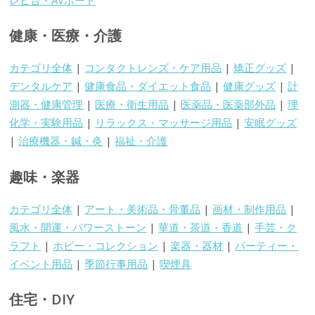
健康・医療・介護
カテゴリ全体
|
コンタクトレンズ・ケア用品
|
矯正グッズ
|
デンタルケア
|
健康食品・ダイエット食品
|
健康グッズ
|
計
測器・健康管理
|
医療・衛生用品
|
医薬品・医薬部外品
|
理
化学・実験用品
|
リラックス・マッサージ用品
|
安眠グッズ
|
治療機器・鍼・灸
|
福祉・介護
趣味・楽器
カテゴリ全体
|
アート・美術品・骨董品
|
画材・制作用品
|
風水・開運・パワーストーン
|
華道・茶道・香道
|
手芸・ク
ラフト
|
ホビー・コレクション
|
楽器・器材
|
パーティー・
イベント用品
|
季節行事用品
|
喫煙具
住宅・DIY