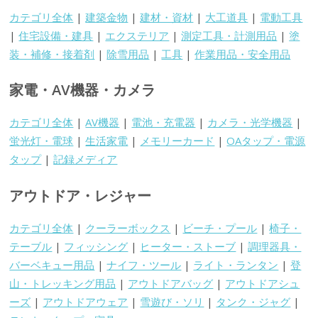
カテゴリ全体
|
建築金物
|
建材・資材
|
大工道具
|
電動工具
|
住宅設備・建具
|
エクステリア
|
測定工具・計測用品
|
塗
装・補修・接着剤
|
除雪用品
|
工具
|
作業用品・安全用品
家電・AV機器・カメラ
カテゴリ全体
|
AV機器
|
電池・充電器
|
カメラ・光学機器
|
蛍光灯・電球
|
生活家電
|
メモリーカード
|
OAタップ・電源
タップ
|
記録メディア
アウトドア・レジャー
カテゴリ全体
|
クーラーボックス
|
ビーチ・プール
|
椅子・
テーブル
|
フィッシング
|
ヒーター・ストーブ
|
調理器具・
バーベキュー用品
|
ナイフ・ツール
|
ライト・ランタン
|
登
山・トレッキング用品
|
アウトドアバッグ
|
アウトドアシュ
ーズ
|
アウトドアウェア
|
雪遊び・ソリ
|
タンク・ジャグ
|