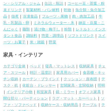
ン・シリアル・ジャム
|
缶詰・瓶詰
|
コーヒー豆・茶葉・粉
末ドリンク
|
製菓材料・パン材料
|
乾物
|
魚介類・魚介加工
品
|
佃煮
|
冷凍食品
|
フルーツ・果物
|
肉・肉加工品
|
牛
乳・乳製品・卵
|
ミネラルウォーター・氷
|
納豆・豆腐・こ
んにゃく
|
麺類
|
漬け物・梅干し
|
粉類
|
レトルト・インス
タント食品
|
調味料
|
惣菜・調理品
|
ソフトドリンク
|
スイ
ーツ・お菓子
|
米・雑穀
|
野菜
家具・インテリア
カテゴリ全体
|
ベッド
|
寝具・マットレス
|
収納家具
|
チェ
ア・スツール
|
時計・温度計
|
家具用カバー
|
食器棚・キッ
チン収納
|
カーテン・ブラインド
|
クッション・座布団
|
デ
スク・机
|
化粧台・ドレッサー
|
玄関家具・玄関収納
|
照明
|
インテリア小物
|
和室家具
|
鏡・ミラー
|
オフィス家具
|
間仕切り・パーティション
|
ラグ・マット・カーペット
|
ソ
ファ・ソファベッド
|
収納ケース・収納用品
|
テーブル
|
テ
レビ台・AVボード