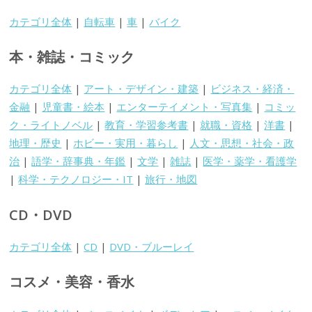
カテゴリ全体
|
自転車
|
車
|
バイク
本・雑誌・コミック
カテゴリ全体
|
アート・デザイン・建築
|
ビジネス・経済・
金融
|
児童書・絵本
|
エンターテイメント・写真集
|
コミッ
ク・ライトノベル
|
教育・学習参考書
|
就職・資格
|
洋書
|
地理・歴史
|
ホビー・実用・暮らし
|
人文・思想・社会・政
治
|
語学・辞事典・年鑑
|
文学
|
雑誌
|
医学・薬学・看護学
|
科学・テクノロジー・IT
|
旅行・地図
CD・DVD
カテゴリ全体
|
CD
|
DVD・ブルーレイ
コスメ・美容・香水