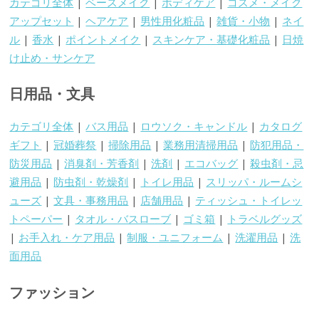
カテゴリ全体
|
ベースメイク
|
ボディケア
|
コスメ・メイク
アップセット
|
ヘアケア
|
男性用化粧品
|
雑貨・小物
|
ネイ
ル
|
香水
|
ポイントメイク
|
スキンケア・基礎化粧品
|
日焼
け止め・サンケア
日用品・文具
カテゴリ全体
|
バス用品
|
ロウソク・キャンドル
|
カタログ
ギフト
|
冠婚葬祭
|
掃除用品
|
業務用清掃用品
|
防犯用品・
防災用品
|
消臭剤・芳香剤
|
洗剤
|
エコバッグ
|
殺虫剤・忌
避用品
|
防虫剤・乾燥剤
|
トイレ用品
|
スリッパ・ルームシ
ューズ
|
文具・事務用品
|
店舗用品
|
ティッシュ・トイレッ
トペーパー
|
タオル・バスローブ
|
ゴミ箱
|
トラベルグッズ
|
お手入れ・ケア用品
|
制服・ユニフォーム
|
洗濯用品
|
洗
面用品
ファッション