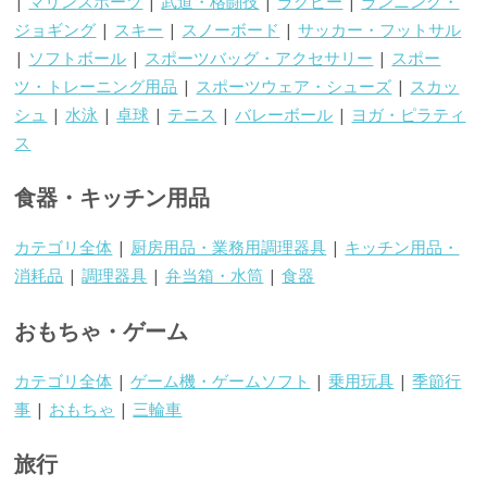
|
マリンスポーツ
|
武道・格闘技
|
ラグビー
|
ランニング・
ジョギング
|
スキー
|
スノーボード
|
サッカー・フットサル
|
ソフトボール
|
スポーツバッグ・アクセサリー
|
スポー
ツ・トレーニング用品
|
スポーツウェア・シューズ
|
スカッ
シュ
|
水泳
|
卓球
|
テニス
|
バレーボール
|
ヨガ・ピラティ
ス
食器・キッチン用品
カテゴリ全体
|
厨房用品・業務用調理器具
|
キッチン用品・
消耗品
|
調理器具
|
弁当箱・水筒
|
食器
おもちゃ・ゲーム
カテゴリ全体
|
ゲーム機・ゲームソフト
|
乗用玩具
|
季節行
事
|
おもちゃ
|
三輪車
旅行