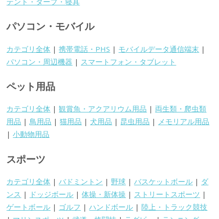
テント・タープ・寝具
パソコン・モバイル
カテゴリ全体
|
携帯電話・PHS
|
モバイルデータ通信端末
|
パソコン・周辺機器
|
スマートフォン・タブレット
ペット用品
カテゴリ全体
|
観賞魚・アクアリウム用品
|
両生類・爬虫類
用品
|
鳥用品
|
猫用品
|
犬用品
|
昆虫用品
|
メモリアル用品
|
小動物用品
スポーツ
カテゴリ全体
|
バドミントン
|
野球
|
バスケットボール
|
ダ
ンス
|
ドッジボール
|
体操・新体操
|
ストリートスポーツ
|
ゲートボール
|
ゴルフ
|
ハンドボール
|
陸上・トラック競技