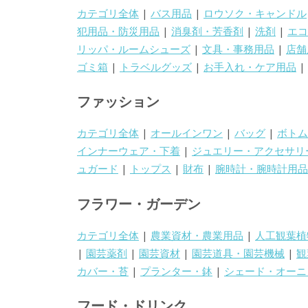
カテゴリ全体
|
バス用品
|
ロウソク・キャンドル
犯用品・防災用品
|
消臭剤・芳香剤
|
洗剤
|
エコ
リッパ・ルームシューズ
|
文具・事務用品
|
店舗
ゴミ箱
|
トラベルグッズ
|
お手入れ・ケア用品
|
ファッション
カテゴリ全体
|
オールインワン
|
バッグ
|
ボトム
インナーウェア・下着
|
ジュエリー・アクセサリ
ュガード
|
トップス
|
財布
|
腕時計・腕時計用品
フラワー・ガーデン
カテゴリ全体
|
農業資材・農業用品
|
人工観葉植
|
園芸薬剤
|
園芸資材
|
園芸道具・園芸機械
|
観
カバー・苔
|
プランター・鉢
|
シェード・オーニ
フード・ドリンク