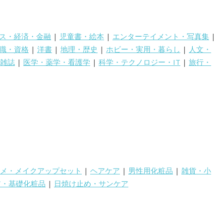
ス・経済・金融
|
児童書・絵本
|
エンターテイメント・写真集
|
職・資格
|
洋書
|
地理・歴史
|
ホビー・実用・暮らし
|
人文・
雑誌
|
医学・薬学・看護学
|
科学・テクノロジー・IT
|
旅行・
メ・メイクアップセット
|
ヘアケア
|
男性用化粧品
|
雑貨・小
ア・基礎化粧品
|
日焼け止め・サンケア