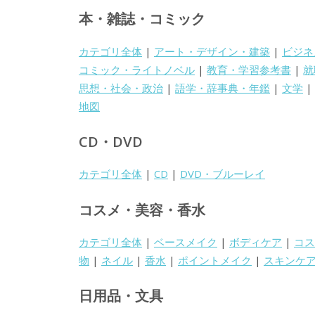
本・雑誌・コミック
カテゴリ全体
|
アート・デザイン・建築
|
ビジネ
コミック・ライトノベル
|
教育・学習参考書
|
就
思想・社会・政治
|
語学・辞事典・年鑑
|
文学
|
地図
CD・DVD
カテゴリ全体
|
CD
|
DVD・ブルーレイ
コスメ・美容・香水
カテゴリ全体
|
ベースメイク
|
ボディケア
|
コス
物
|
ネイル
|
香水
|
ポイントメイク
|
スキンケ
日用品・文具