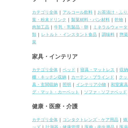
カテゴリ全体
|
アルコール飲料
|
お茶漬け・ふり
葉・粉末ドリンク
|
製菓材料・パン材料
|
乾物
|
肉加工品
|
牛乳・乳製品・卵
|
ミネラルウォータ
類
|
レトルト・インスタント食品
|
調味料
|
惣菜
菜
家具・インテリア
カテゴリ全体
|
ベッド
|
寝具・マットレス
|
収納
棚・キッチン収納
|
カーテン・ブラインド
|
クッ
具・玄関収納
|
照明
|
インテリア小物
|
和室家具
グ・マット・カーペット
|
ソファ・ソファベッド
健康・医療・介護
カテゴリ全体
|
コンタクトレンズ・ケア用品
|
矯
ッズ
|
計測器・健康管理
|
医療・衛生用品
|
医薬