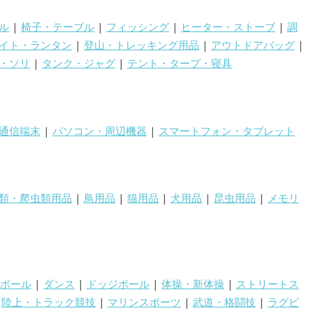
ル
|
椅子・テーブル
|
フィッシング
|
ヒーター・ストーブ
|
調
イト・ランタン
|
登山・トレッキング用品
|
アウトドアバッグ
|
・ソリ
|
タンク・ジャグ
|
テント・タープ・寝具
通信端末
|
パソコン・周辺機器
|
スマートフォン・タブレット
類・爬虫類用品
|
鳥用品
|
猫用品
|
犬用品
|
昆虫用品
|
メモリ
ボール
|
ダンス
|
ドッジボール
|
体操・新体操
|
ストリートス
|
陸上・トラック競技
|
マリンスポーツ
|
武道・格闘技
|
ラグビ