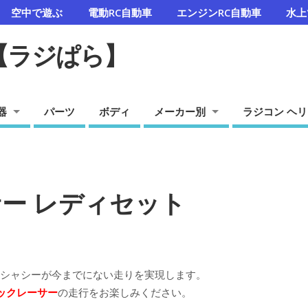
空中で遊ぶ
電動RC自動車
エンジンRC自動車
水上
【ラジぱら】
器
パーツ
ボディ
メーカー別
ラジコン ヘリ
サー レディセット
4独シャシーが今までにない走りを実現します。
ックレーサー
の走行をお楽しみください。