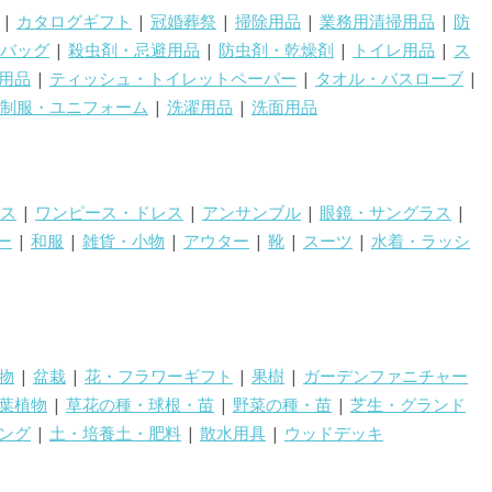
|
カタログギフト
|
冠婚葬祭
|
掃除用品
|
業務用清掃用品
|
防
バッグ
|
殺虫剤・忌避用品
|
防虫剤・乾燥剤
|
トイレ用品
|
ス
用品
|
ティッシュ・トイレットペーパー
|
タオル・バスローブ
|
制服・ユニフォーム
|
洗濯用品
|
洗面用品
ス
|
ワンピース・ドレス
|
アンサンブル
|
眼鏡・サングラス
|
ー
|
和服
|
雑貨・小物
|
アウター
|
靴
|
スーツ
|
水着・ラッシ
物
|
盆栽
|
花・フラワーギフト
|
果樹
|
ガーデンファニチャー
葉植物
|
草花の種・球根・苗
|
野菜の種・苗
|
芝生・グランド
ング
|
土・培養土・肥料
|
散水用具
|
ウッドデッキ