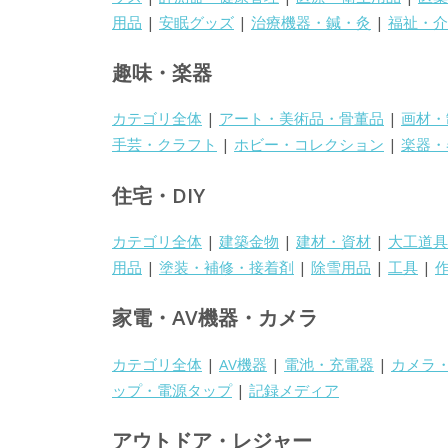
用品
|
安眠グッズ
|
治療機器・鍼・灸
|
福祉・介
趣味・楽器
カテゴリ全体
|
アート・美術品・骨董品
|
画材・
手芸・クラフト
|
ホビー・コレクション
|
楽器・
住宅・DIY
カテゴリ全体
|
建築金物
|
建材・資材
|
大工道具
用品
|
塗装・補修・接着剤
|
除雪用品
|
工具
|
家電・AV機器・カメラ
カテゴリ全体
|
AV機器
|
電池・充電器
|
カメラ
ップ・電源タップ
|
記録メディア
アウトドア・レジャー