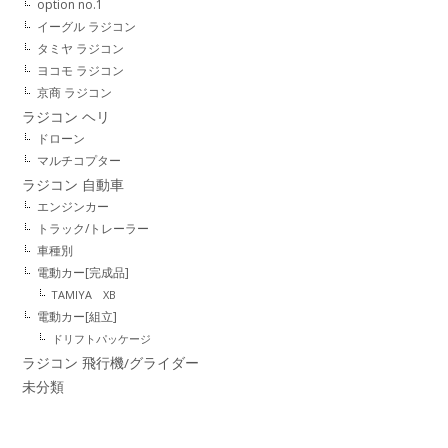
option no.1
イーグル ラジコン
タミヤ ラジコン
ヨコモ ラジコン
京商 ラジコン
ラジコン ヘリ
ドローン
マルチコプター
ラジコン 自動車
エンジンカー
トラック/トレーラー
車種別
電動カー[完成品]
TAMIYA XB
電動カー[組立]
ドリフトパッケージ
ラジコン 飛行機/グライダー
未分類