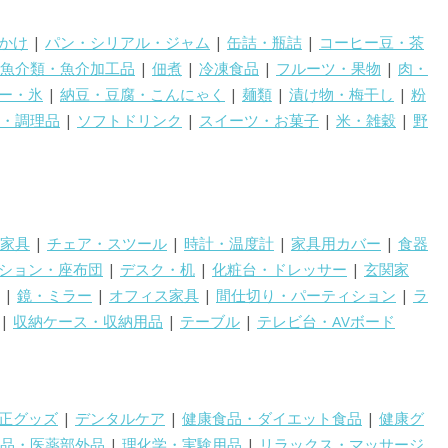
かけ
|
パン・シリアル・ジャム
|
缶詰・瓶詰
|
コーヒー豆・茶
魚介類・魚介加工品
|
佃煮
|
冷凍食品
|
フルーツ・果物
|
肉・
ー・氷
|
納豆・豆腐・こんにゃく
|
麺類
|
漬け物・梅干し
|
粉
・調理品
|
ソフトドリンク
|
スイーツ・お菓子
|
米・雑穀
|
野
家具
|
チェア・スツール
|
時計・温度計
|
家具用カバー
|
食器
ション・座布団
|
デスク・机
|
化粧台・ドレッサー
|
玄関家
|
鏡・ミラー
|
オフィス家具
|
間仕切り・パーティション
|
ラ
|
収納ケース・収納用品
|
テーブル
|
テレビ台・AVボード
正グッズ
|
デンタルケア
|
健康食品・ダイエット食品
|
健康グ
品・医薬部外品
|
理化学・実験用品
|
リラックス・マッサージ