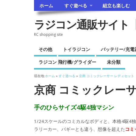
ホーム
すぐ遊べる
組立も楽しむ
ラジコン通販サイト
RC shopping site
その他
トイラジコン
バッテリー/充電
ラジコン 飛行機/グライダー
未分類
現在地:
ホーム
»
すぐ遊べる
»
京商 コミックレーサー レディセット
京商 コミックレー
手のひらサイズ4駆4独マシン
1/24スケールのコミカルなボディと、本格4駆
ラリーカー、バギーとも違う、想像を超えた
コミ