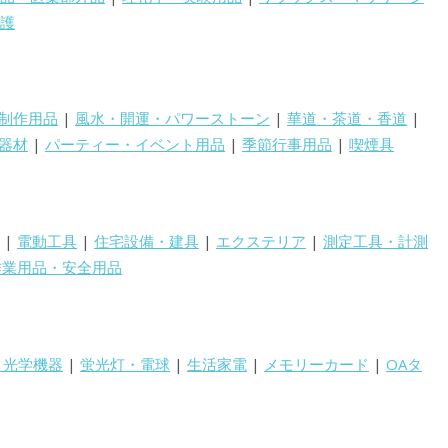
護
制作用品
|
風水・開運・パワーストーン
|
華道・茶道・香道
|
器材
|
パーティー・イベント用品
|
季節行事用品
|
喫煙具
|
電動工具
|
住宅設備・建具
|
エクステリア
|
測定工具・計測
作業用品・安全用品
・光学機器
|
蛍光灯・電球
|
生活家電
|
メモリーカード
|
OAタ